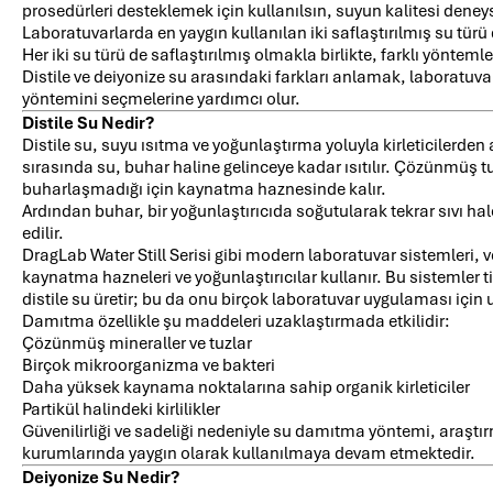
prosedürleri desteklemek için kullanılsın, suyun kalitesi deneys
Laboratuvarlarda en yaygın kullanılan iki saflaştırılmış su türü 
Her iki su türü de saflaştırılmış olmakla birlikte, farklı yönteml
Distile ve deiyonize su arasındaki farkları anlamak, laboratuva
yöntemini seçmelerine yardımcı olur.
Distile Su Nedir?
Distile su, suyu ısıtma ve yoğunlaştırma yoluyla kirleticilerden
sırasında su, buhar haline gelinceye kadar ısıtılır. Çözünmüş tuz
buharlaşmadığı için kaynatma haznesinde kalır.
Ardından buhar, bir yoğunlaştırıcıda soğutularak tekrar sıvı hale
edilir.
DragLab Water Still Serisi gibi modern laboratuvar sistemleri,
kaynatma hazneleri ve yoğunlaştırıcılar kullanır. Bu sistemler t
distile su üretir; bu da onu birçok laboratuvar uygulaması için u
Damıtma özellikle şu maddeleri uzaklaştırmada etkilidir:
Çözünmüş mineraller ve tuzlar
Birçok mikroorganizma ve bakteri
Daha yüksek kaynama noktalarına sahip organik kirleticiler
Partikül halindeki kirlilikler
Güvenilirliği ve sadeliği nedeniyle su damıtma yöntemi, araştı
kurumlarında yaygın olarak kullanılmaya devam etmektedir.
Deiyonize Su Nedir?