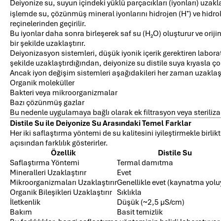
Deiyonize su, suyun içindeki yüklü parçacıkları (iyonları) uzakla
işlemde su, çözünmüş mineral iyonlarını hidrojen (H⁺) ve hidrok
reçinelerinden geçirilir.
Bu iyonlar daha sonra birleşerek saf su (H₂O) oluşturur ve orij
bir şekilde uzaklaştırır.
Deiyonizasyon sistemleri, düşük iyonik içerik gerektiren laboratu
şekilde uzaklaştırdığından, deiyonize su distile suya kıyasla çok
Ancak iyon değişim sistemleri aşağıdakileri her zaman uzakla
Organik moleküller
Bakteri veya mikroorganizmalar
Bazı çözünmüş gazlar
Bu nedenle uygulamaya bağlı olarak ek filtrasyon veya steriliza
Distile Su ile Deiyonize Su Arasındaki Temel Farklar
Her iki saflaştırma yöntemi de su kalitesini iyileştirmekle birl
açısından farklılık gösterirler.
Özellik
Distile Su
Saflaştırma Yöntemi
Termal damıtma
Mineralleri Uzaklaştırır
Evet
Mikroorganizmaları Uzaklaştırır
Genellikle evet (kaynatma yolu
Organik Bileşikleri Uzaklaştırır
Sıklıkla
İletkenlik
Düşük (~2,5 µS/cm)
Bakım
Basit temizlik