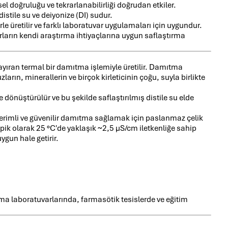
el doğruluğu ve tekrarlanabilirliği doğrudan etkiler.
distile su ve deiyonize (DI) sudur.
erle üretilir ve farklı laboratuvar uygulamaları için uygundur.
rların kendi araştırma ihtiyaçlarına uygun saflaştırma
 ayıran termal bir damıtma işlemiyle üretilir. Damıtma
ların, minerallerin ve birçok kirleticinin çoğu, suyla birlikte
 dönüştürülür ve bu şekilde saflaştırılmış distile su elde
 verimli ve güvenilir damıtma sağlamak için paslanmaz çelik
ipik olarak 25 °C'de yaklaşık ~2,5 µS/cm iletkenliğe sahip
ygun hale getirir.
rma laboratuvarlarında, farmasötik tesislerde ve eğitim