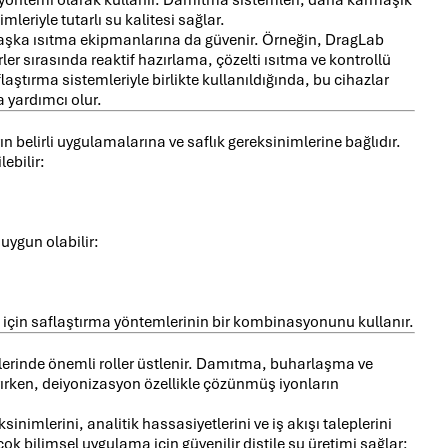
leriyle tutarlı su kalitesi sağlar.
 başka ısıtma ekipmanlarına da güvenir. Örneğin, DragLab
ler sırasında reaktif hazırlama, çözelti ısıtma ve kontrollü
laştırma sistemleriyle birlikte kullanıldığında, bu cihazlar
 yardımcı olur.
 belirli uygulamalarına ve saflık gereksinimlerine bağlıdır.
lebilir:
uygun olabilir:
k için saflaştırma yöntemlerinin bir kombinasyonunu kullanır.
lerinde önemli roller üstlenir. Damıtma, buharlaşma ve
ırırken, deiyonizasyon özellikle çözünmüş iyonların
nimlerini, analitik hassasiyetlerini ve iş akışı taleplerini
çok bilimsel uygulama için güvenilir distile su üretimi sağlar;