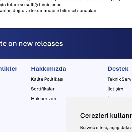
in tutarlı su saflığı temin eder.
rlar, doğru ve tekrarlanabilir bilimsel sonuçları
ate on new releases
nlikler
Hakkımızda
Destek
Kalite Politikası
Teknik Serv
Sertifikalar
İletişim
Hakkımızda
İndirme Me
Çerezleri kullan
Bu web sitesi, aşağıdaki