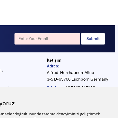
Submit
İletişim
Adres:
is
Alfred-Herrhausen-Allee
3-5 D-65760 Eschborn Germany
Telefon:
+49 6196 400816
rkezi
Fax:
+49 6196 400910
ıyoruz
info@drag-lab.de
E-posta:
 amaçlar doğrultusunda tarama deneyiminizi geliştirmek