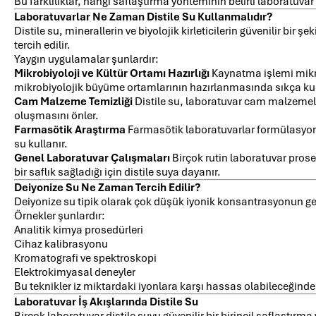
Bu farklılıklar, hangi saflaştırma yönteminin belirli laboratuvar
Laboratuvarlar Ne Zaman Distile Su Kullanmalıdır?
Distile su, minerallerin ve biyolojik kirleticilerin güvenilir bir 
tercih edilir.
Yaygın uygulamalar şunlardır:
Mikrobiyoloji ve Kültür Ortamı Hazırlığı
Kaynatma işlemi mikro
mikrobiyolojik büyüme ortamlarının hazırlanmasında sıkça kull
Cam Malzeme Temizliği
Distile su, laboratuvar cam malzemeleri
oluşmasını önler.
Farmasötik Araştırma
Farmasötik laboratuvarlar formülasyon haz
su kullanır.
Genel Laboratuvar Çalışmaları
Birçok rutin laboratuvar pros
bir saflık sağladığı için distile suya dayanır.
Deiyonize Su Ne Zaman Tercih Edilir?
Deiyonize su tipik olarak çok düşük iyonik konsantrasyonun ge
Örnekler şunlardır:
Analitik kimya prosedürleri
Cihaz kalibrasyonu
Kromatografi ve spektroskopi
Elektrokimyasal deneyler
Bu teknikler iz miktardaki iyonlara karşı hassas olabileceğinden
Laboratuvar İş Akışlarında Distile Su
Birçok laboratuvar distile suyu güvenilir bir birincil saflaştı