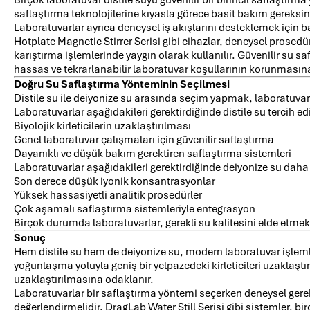
saflaştırma teknolojilerine kıyasla görece basit bakım gereksinim
Laboratuvarlar ayrıca deneysel iş akışlarını desteklemek için
Hotplate Magnetic Stirrer Serisi gibi cihazlar, deneysel prosedür
karıştırma işlemlerinde yaygın olarak kullanılır. Güvenilir su saf
hassas ve tekrarlanabilir laboratuvar koşullarının korunmasına
Doğru Su Saflaştırma Yönteminin Seçilmesi
Distile su ile deiyonize su arasında seçim yapmak, laboratuvarın
Laboratuvarlar aşağıdakileri gerektirdiğinde distile su tercih edi
Biyolojik kirleticilerin uzaklaştırılması
Genel laboratuvar çalışmaları için güvenilir saflaştırma
Dayanıklı ve düşük bakım gerektiren saflaştırma sistemleri
Laboratuvarlar aşağıdakileri gerektirdiğinde deiyonize su daha 
Son derece düşük iyonik konsantrasyonlar
Yüksek hassasiyetli analitik prosedürler
Çok aşamalı saflaştırma sistemleriyle entegrasyon
Birçok durumda laboratuvarlar, gerekli su kalitesini elde etme
Sonuç
Hem distile su hem de deiyonize su, modern laboratuvar işlem
yoğunlaşma yoluyla geniş bir yelpazedeki kirleticileri uzaklaşt
uzaklaştırılmasına odaklanır.
Laboratuvarlar bir saflaştırma yöntemi seçerken deneysel gereksi
değerlendirmelidir. DragLab Water Still Serisi gibi sistemler, bir