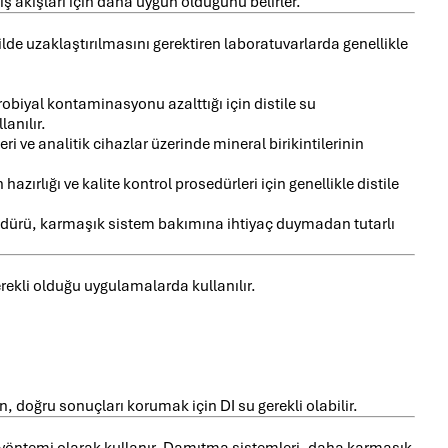
 iş akışları için daha uygun olduğunu belirler.
şekilde uzaklaştırılmasını gerektiren laboratuvarlarda genellikle
biyal kontaminasyonu azalttığı için distile su
anılır.
 ve analitik cihazlar üzerinde mineral birikintilerinin
ırlığı ve kalite kontrol prosedürleri için genellikle distile
edürü, karmaşık sistem bakımına ihtiyaç duymadan tutarlı
rekli olduğu uygulamalarda kullanılır.
, doğru sonuçları korumak için DI su gerekli olabilir.
rma yöntemi olarak kullanır. Damıtma sistemleri, daha karmaşık