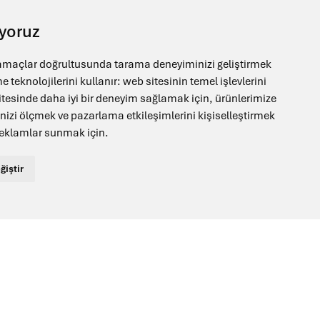
ıyoruz
 amaçlar doğrultusunda tarama deneyiminizi geliştirmek
me teknolojilerini kullanır:
web sitesinin temel işlevlerini
tesinde daha iyi bir deneyim sağlamak için
,
ürünlerimize
inizi ölçmek ve pazarlama etkileşimlerini kişiselleştirmek
lojiyi ilerletmek.
 reklamlar sunmak için
.
asarımla buluştuğu yenilikçi, yüksek kaliteli ve
k laboratuvarların tercih ettiği küresel ortak
ğiştir
ımımızla çeşitli laboratuvar cihazları ve tıbbi
pında bilimsel ilerlemeyi destekliyoruz.