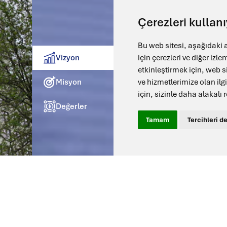
Çerezleri kullan
Bu web sitesi, aşağıdaki
için çerezleri ve diğer izle
Vizyon
Küresel Liderlik
etkinleştirmek için
,
web si
ve hizmetlerimize olan ilg
Misyon
Üstün tasarımla tekno
için
,
sizinle daha alakalı
Gelişmiş teknolojinin modern t
Değerler
maliyet etkin ekipmanlar sunara
Tamam
Tercihleri de
olmaktır. Müşteri odaklı yaklaş
ekipman yelpazesiyle dünya ça