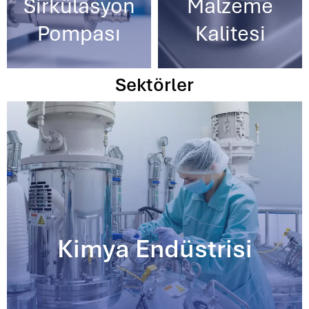
Sirkülasyon
Malzeme
Pompası
Kalitesi
Sektörler
Kimya Endüstrisi