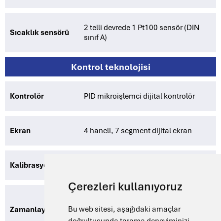
2 telli devrede 1 Pt100 sensör (DIN
Sıcaklık sensörü
sınıf A)
Kontrol teknolojisi
Kontrolör
PID mikroişlemci dijital kontrolör
Ekran
4 haneli, 7 segment dijital ekran
Kalibrasyon
Tek nokta kalibrasyonu
Çerezleri kullanıyoruz
1 dakikadan 9999 dakikaya kadar
Bu web sitesi, aşağıdaki amaçlar
Zamanlayıcı
dijital zamanlayıcı, gecikme
fonksiyonlu