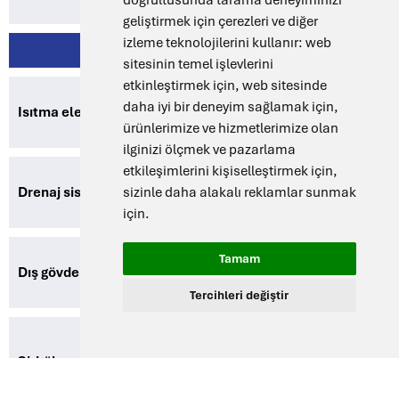
doğrultusunda tarama deneyiminizi
geliştirmek için çerezleri ve diğer
izleme teknolojilerini kullanır:
web
Standart ekipman
sitesinin temel işlevlerini
etkinleştirmek için
,
web sitesinde
Paslanmaz çelikten yapılmıştır
daha iyi bir deneyim sağlamak için
,
Isıtma elemanı
(malzeme no.: EN 1.4301)
ürünlerimize ve hizmetlerimize olan
ilginizi ölçmek ve pazarlama
etkileşimlerini kişiselleştirmek için
,
Entegre tahliye musluğu – kolay
Drenaj sistemi
sizinle daha alakalı reklamlar sunmak
boşaltma
için
.
Tamam
Galvanizli çelikten yapılmış,
Dış gövde
elektrostatik toz boyalı
Tercihleri değiştir
Geliştirilmiş performans ve homojen
Sirkülasyon
sıcaklık için dahili sirkülasyon
pompası