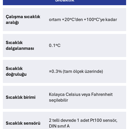
Çalışma sıcaklık
ortam +20°C’den +100°C’ye kadar
aralığı
Sıcaklık
0.1°C
dalgalanması
Sıcaklık
±0.3% (tam ölçek üzerinde)
doğruluğu
Kolayca Celsius veya Fahrenheit
Sıcaklık birimi
seçilebilir
2 telli devrede 1 adet Pt100 sensör,
Sıcaklık sensörü
DIN sınıf A