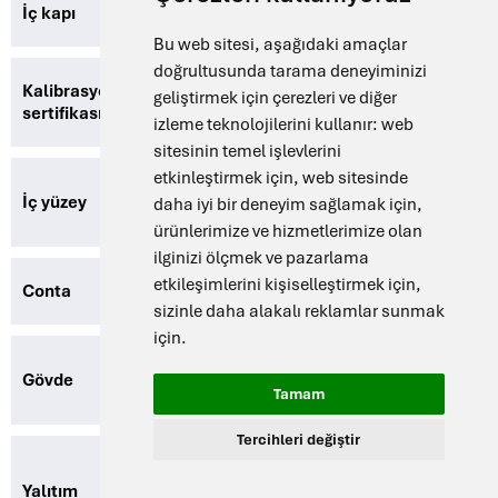
İç kapı
Temperli güvenlik camından iç kapı
Bu web sitesi, aşağıdaki amaçlar
doğrultusunda tarama deneyiminizi
Kalibrasyon
+100°C’de kalibrasyon sertifikası
geliştirmek için çerezleri ve diğer
sertifikası
(isteğe bağlı)
izleme teknolojilerini kullanır:
web
sitesinin temel işlevlerini
etkinleştirmek için
,
web sitesinde
Tüm tarafları paslanmaz çelik AISI
İç yüzey
daha iyi bir deneyim sağlamak için
,
304, kolay temizlenebilir
ürünlerimize ve hizmetlerimize olan
ilginizi ölçmek ve pazarlama
etkileşimlerini kişiselleştirmek için
,
Conta
Sentetik kauçuk conta
sizinle daha alakalı reklamlar sunmak
için
.
Elektrostatik toz boyalı galvanizli
Gövde
çelik
Tamam
Tercihleri değiştir
Rockwool ile tamamen izole edilmiş
Yalıtım
oda, alüminyum levha ile kaplıdır,