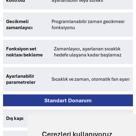
kontrolü
ayarlanabilir veya sürekli
Gecikmeli
Programlanabilir zaman gecikmesi
zamanlayıcı
fonksiyonu
Fonksiyon set
Zamanlayıcı, ayarlanan sıcaklık
noktası bekleme
hedefe ulaşana kadar başlamaz
Ayarlanabilir
Sıcaklık ve zaman, otomatik fan ayarı
parametreler
Standart Donanım
Dış kapı
Sıkıştırma kilitli dış çelik kapı
Çerezleri kullanıyoruz