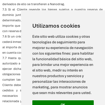
derivados de ello se transfieren a Nanodrag.
7.5 Si el Cliente revende los bienes sujetos a nuestra reserva de
dominio junto con bienes de otros proveedores por un precio total
determinado, cederá a Nanodrag los créditos de dicha reventa por el
Utilizamos cookies
importe que figure en la factura de los bienes inicialmente vendidos
con reserva de dominio por Nanodrag.
Este sitio web utiliza cookies y otras
7.6 Si un crédito cedido se incluye en una cuenta corriente, el Cliente
cederá inmediatamente a Nanodrag la parte del saldo correspondiente
tecnologías de seguimiento para
al importe de dicho crédito, incluido el saldo final de las operaciones
mejorar su experiencia de navegación
en cuenta corriente.
con los siguientes fines:
para habilitar
7.7 Hasta que Nanodrag notifique su revocación, el Cliente estará
la funcionalidad básica del sitio web
,
autorizado a cobrar los créditos cedidos a Nanodrag. Nanodrag podrá
para brindar una mejor experiencia en
ejercer dicha revocación si el Cliente no cumple puntualmente sus
el sitio web
,
medir su interés en
obligaciones de pago en la relación comercial con Nanodrag. Si se
nuestros productos y servicios y
cumplen las condiciones para ejercer el derecho de revocación, el
personalizar las interacciones de
Cliente deberá informar de inmediato a Nanodrag sobre los créditos
marketing
,
para mostrar anuncios
cedidos y sus respectivos deudores, facilitar todos los datos
que sean más relevantes para usted
.
necesarios para su cobro, entregar toda la documentación
relacionada y notificar a los deudores sobre la cesión. Nanodrag se
OK