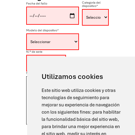
Categoría del
Fecha del fallo
dispositivo*
Modelo del dispositivo*
N.º de serie
Nota
Utilizamos cookies
Este sitio web utiliza cookies y otras
tecnologías de seguimiento para
mejorar su experiencia de navegación
con los siguientes fines:
para habilitar
la funcionalidad básica del sitio web
,
para brindar una mejor experiencia en
Acepto el tratamiento de mis datos personales de
el sitio web
,
medir su interés en