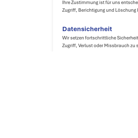
Ihre Zustimmung ist für uns entsche
Zugriff, Berichtigung und Löschung 
Datensicherheit
Wir setzen fortschrittliche Sicherh
Zugriff, Verlust oder Missbrauch zu
Datenspeicherung
Ihre Daten werden nur so lange gespe
Danach werden sie sicher gelöscht 
Weitergabe an Dritte
Wir geben Ihre Daten nur an vertrau
vorgeschrieben. Diese Partner sind ve
Internationale Datenübe