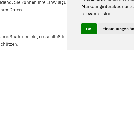
idend. Sie können Ihre Einwilligung jederzeit widerrufen. Darüber
Marketinginteraktionen z
Ihrer Daten.
relevanter sind
.
OK
Einstellungen ä
eitsmaßnahmen ein, einschließlich Verschlüsselung und sicherer S
 schützen.
ichert, wie sie für den jeweiligen Zweck notwendig sind oder geset
oder anonymisiert.
enswürdige Partner weiter, wenn dies zur Leistungserbringung notw
rtraglich zur Vertraulichkeit verpflichtet.
rtragung