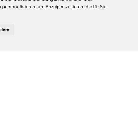
 hinaus haben Sie das Recht auf
u personalisieren
,
um Anzeigen zu liefern die für Sie
ndern
erver, um Ihre Daten vor unbefugtem
zliche Vorschriften dies erfordern.
endig ist oder gesetzlich