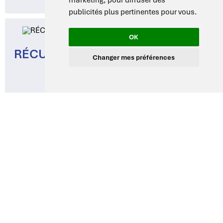
OK
Changer mes préférences
RÉCUPÉRATION ET PURIFICATION
DES SOLVANTS
Dans la production chimique, la récupération et la
purification des solvants sont essentielles pour
des opérations durables et rentables. Les
distillateurs d’eau et bains-marie de DragLab
offrent des solutions efficaces et fiables pour le
recyclage, la purification des solvants et la
préparation des échantillons. Ces produits sont
conçus pour une utilisation simple et des
performances écoénergétiques, convenant aussi
bien aux travaux de laboratoire à petite échelle
qu’aux applications industrielles plus vastes.