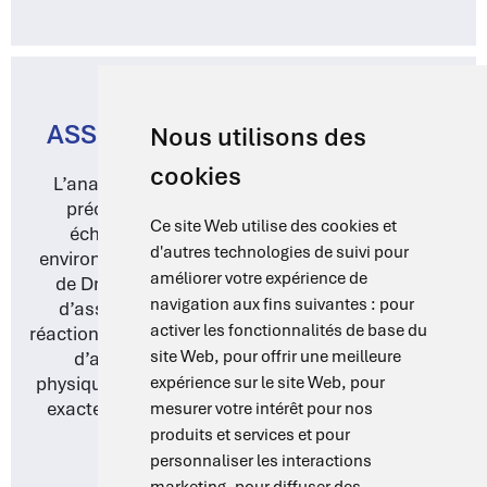
Nous utilisons des
cookies
ASSURANCE QUALITÉ ET TESTS
Ce site Web utilise des cookies et
L’analyse des composés chimiques exige une
d'autres technologies de suivi pour
précision absolue dans la préparation des
améliorer votre expérience de
échantillons et le contrôle des conditions
environnementales. Les bains-marie polyvalents
navigation aux fins suivantes :
pour
de DragLab sont idéaux pour diverses tâches
activer les fonctionnalités de base du
d’assurance qualité, notamment les tests et
site Web
,
pour offrir une meilleure
réactions sensibles à la température. Qu’il s’agisse
expérience sur le site Web
,
pour
d’analyses microbiologiques ou de tests
mesurer votre intérêt pour nos
physiques, nos bains-marie offrent les conditions
produits et services et pour
exactes nécessaires pour obtenir des résultats
personnaliser les interactions
précis et reproductibles.
marketing
,
pour diffuser des
publicités plus pertinentes pour vous
.