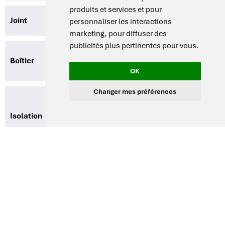
produits et services et pour
Joint
Joint en caoutchouc synthétique
personnaliser les interactions
marketing
,
pour diffuser des
publicités plus pertinentes pour vous
.
Acier galvanisé peint par poudrage
Boîtier
électrostatique
OK
Changer mes préférences
Chambre totalement isolée avec
laine de roche recouverte d’une feuille
Isolation
d’aluminium pour garantir une
stabilité thermique élevée
Bouton d’urgence
Bouton manuel en cas d’urgence
Dimensions
470 (L) × 525 (P) × 600 (H) mm
externes