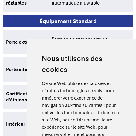
réglables
automatique ajustable
Équipement Standard
Porte en acier avec verrou à
Porte externe
compression
Nous utilisons des
Porte intérieure en verre de sécurité
cookies
Porte interne
trempé
Ce site Web utilise des cookies et
d'autres technologies de suivi pour
Certificat
Certificat à +100°C (optionnel)
améliorer votre expérience de
d’étalonnage
navigation aux fins suivantes :
pour
activer les fonctionnalités de base du
site Web
,
pour offrir une meilleure
Facile à nettoyer, en acier inoxydable
Intérieur
expérience sur le site Web
,
pour
AISI 304 sur toutes les faces
mesurer votre intérêt pour nos