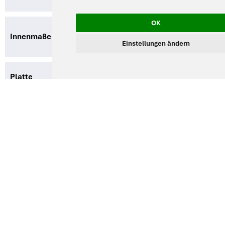
OK
300 Breite x 150 Tiefe x 200 Höhe
Innenmaße
(mm)
Einstellungen ändern
Platte
Perforierte Bodenplatte ist enthalten
Volumen
6 Liter
Minimale
40 mm
Flüssigkeitshöhe
Maximale
165 mm
Flüssigkeitshöhe