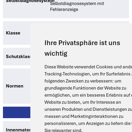
Selbstdiagnosesystem
Selbstdiagnosesystem mit
Fehleranzeige
Klasse I gemäß EU-Richtlinie MDD
Klasse
93/42/EWG
Ihre Privatsphäre ist uns
wichtig
Schutzklasse
IP20 nach EN 60529
Diese Website verwendet Cookies und and
Tracking-Technologien, um Ihr Surferlebnis
EN 61010-1 und EN 61010-2-010
folgenden Zwecken zu verbessern:
um
gemäß EU-Richtlinie 2014/35/EU EN
Normen
grundlegende Funktionen der Website zu
61326:2021 gemäß EU-Richtlinie
2014/30/EU
ermöglichen
,
um ein besseres Erlebnis auf 
Website zu bieten
,
um Ihr Interesse an
unseren Produkten und Dienstleistungen z
Innenraum
messen und Marketinginteraktionen zu
personalisieren
,
um Anzeigen zu liefern die 
Innenmaterial
Innentank aus Edelstahl AISI 304
Sie relevanter sind
.