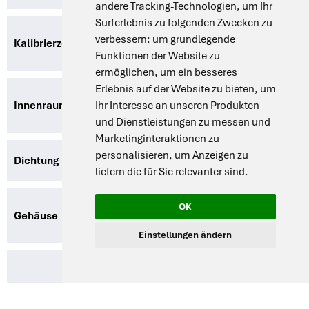
andere Tracking-Technologien, um Ihr
Surferlebnis zu folgenden Zwecken zu
Kalibrierzertifikat bei +100 °C
verbessern:
um grundlegende
Kalibrierzertifikat
(optional)
Funktionen der Website zu
ermöglichen
,
um ein besseres
Erlebnis auf der Website zu bieten
,
um
Leicht zu reinigender Innenraum aus
Innenraum
Ihr Interesse an unseren Produkten
Edelstahl AISI 304 an allen Seiten
und Dienstleistungen zu messen und
Marketinginteraktionen zu
personalisieren
,
um Anzeigen zu
Dichtung
Dichtung aus synthetischem Gummi
liefern die für Sie relevanter sind
.
OK
Galvanisierter Stahl mit
Gehäuse
elektrostatischer Pulverbeschichtung
Einstellungen ändern
Vollständig isolierte Kammer mit
Steinwolle, bedeckt mit
Isolierung
Aluminiumschicht zur