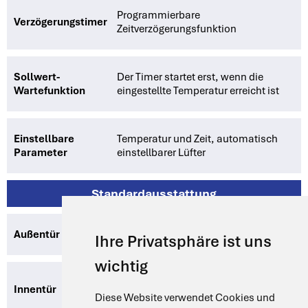
Programmierbare
Verzögerungstimer
Zeitverzögerungsfunktion
Sollwert-
Der Timer startet erst, wenn die
Wartefunktion
eingestellte Temperatur erreicht ist
Einstellbare
Temperatur und Zeit, automatisch
Parameter
einstellbarer Lüfter
Standardausstattung
Außentür
Stahltür mit Kompressionsverschluss
Ihre Privatsphäre ist uns
wichtig
Innentür aus gehärtetem
Innentür
Sicherheitsglas
Diese Website verwendet Cookies und